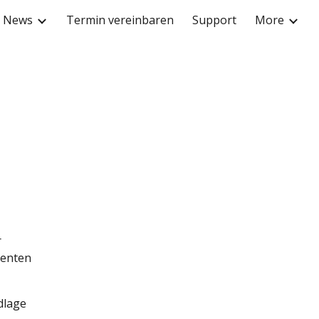
News
Termin vereinbaren
Support
More
ion
r
tenten
dlage