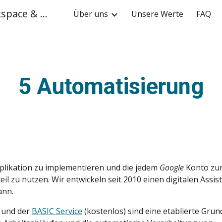
Spezialist für Google Workspace & Apps Script
Über uns
Unsere Werte
FAQ
ip to main content
Skip to navigat
5 Automatisierung
uplikation zu implementieren und die jedem
Google
Konto zu
l zu nutzen. Wir entwickeln seit 2010 einen digitalen Assis
ann.
 und der
BASIC Service
(kostenlos) sind eine etablierte Grun