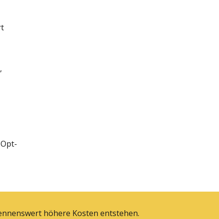
t
,
 Opt-
 nennenswert höhere Kosten entstehen.